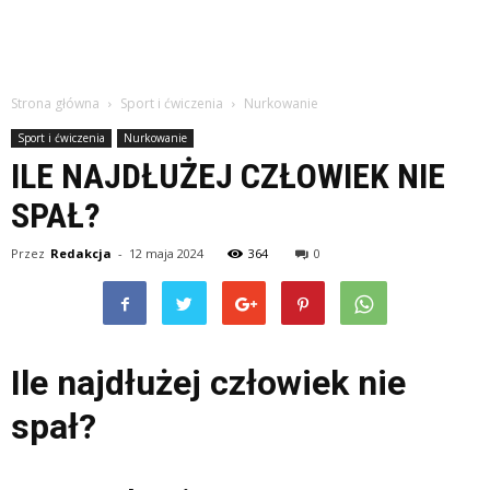
Strona główna
Sport i ćwiczenia
Nurkowanie
Sport i ćwiczenia
Nurkowanie
ILE NAJDŁUŻEJ CZŁOWIEK NIE
SPAŁ?
Przez
Redakcja
-
12 maja 2024
364
0
Ile najdłużej człowiek nie
spał?