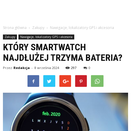
Strona główna
Zakupy
Nawigacje, lokalizatory GPS i akcesoria
Zakupy
Nawigacje, lokalizatory GPS i akcesoria
KTÓRY SMARTWATCH
NAJDŁUŻEJ TRZYMA BATERIA?
Przez
Redakcja
-
8 września 2024
297
0