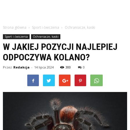
Strona główna
Sport i ćwiczenia
Ochraniacze, kaski
Sport i ćwiczenia
Ochraniacze, kaski
W JAKIEJ POZYCJI NAJLEPIEJ
ODPOCZYWA KOLANO?
Przez
Redakcja
-
14 lipca 2024
300
0