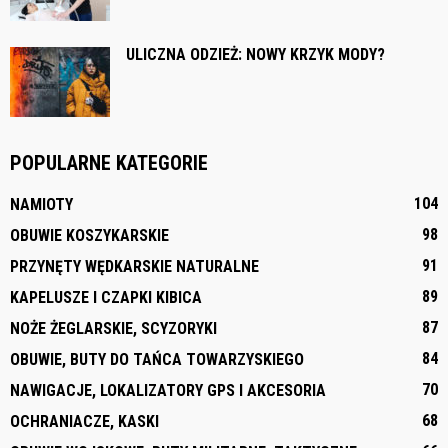
ULICZNA ODZIEŻ: NOWY KRZYK MODY?
POPULARNE KATEGORIE
104
NAMIOTY
98
OBUWIE KOSZYKARSKIE
91
PRZYNĘTY WĘDKARSKIE NATURALNE
89
KAPELUSZE I CZAPKI KIBICA
87
NOŻE ŻEGLARSKIE, SCYZORYKI
84
OBUWIE, BUTY DO TAŃCA TOWARZYSKIEGO
70
NAWIGACJE, LOKALIZATORY GPS I AKCESORIA
68
OCHRANIACZE, KASKI