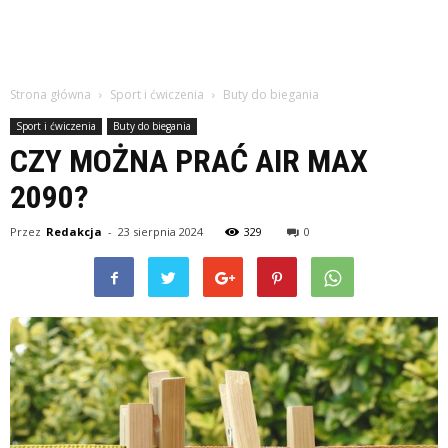
Strona główna
Sport i ćwiczenia
Buty do biegania
Sport i ćwiczenia
Buty do biegania
CZY MOŻNA PRAĆ AIR MAX
2090?
Przez
Redakcja
-
23 sierpnia 2024
329
0