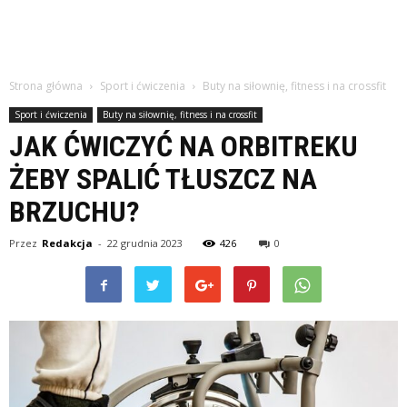
Strona główna
Sport i ćwiczenia
Buty na siłownię, fitness i na crossfit
Sport i ćwiczenia
Buty na siłownię, fitness i na crossfit
JAK ĆWICZYĆ NA ORBITREKU
ŻEBY SPALIĆ TŁUSZCZ NA
BRZUCHU?
Przez
Redakcja
-
22 grudnia 2023
426
0