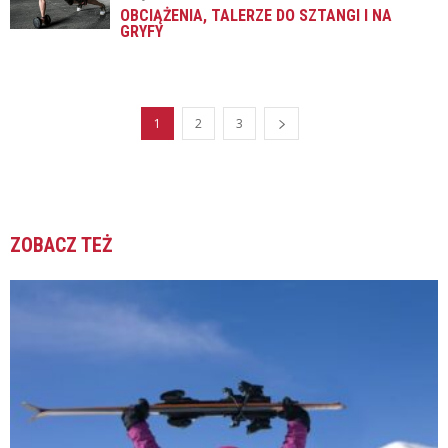
OBCIĄŻENIA, TALERZE DO SZTANGI I NA
GRYFY
1
2
3
ZOBACZ TEŻ