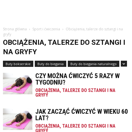
Strona główna
Sport i ćwiczenia
Obciążenia, talerze do sztangi i na
gryfy
OBCIĄŻENIA, TALERZE DO SZTANGI I
NA GRYFY
Buty bokserskie
Buty do biegania
Buty do biegania naturalnego
CZY MOŻNA ĆWICZYĆ 5 RAZY W
TYGODNIU?
OBCIĄŻENIA, TALERZE DO SZTANGI I NA
GRYFY
JAK ZACZĄĆ ĆWICZYĆ W WIEKU 60
LAT?
OBCIĄŻENIA, TALERZE DO SZTANGI I NA
GRYFY