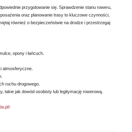
owiednie przygotowanie się. Sprawdzenie stanu roweru,
wyposażenia oraz planowanie trasy to kluczowe czynności,
ętaj również o bezpieczeństwie na drodze i przestrzegaj
ulce, opony i łańcuch.
ki atmosferyczne.
e.
ach ruchu drogowego.
, takie jak dowód osobisty lub legitymację rowerową.
a.pl/: