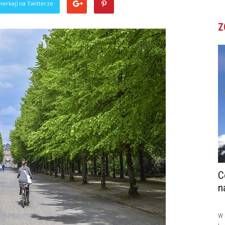
ierkaj) na Twitterze
Z
C
n
W 