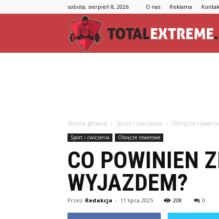
sobota, sierpień 8, 2026
O nas
Reklama
Kontak
Strona główna
Sport i ćwiczenia
Obręcze rowero
Sport i ćwiczenia
Obręcze rowerowe
CO POWINIEN 
WYJAZDEM?
Przez
Redakcja
-
11 lipca 2025
208
0