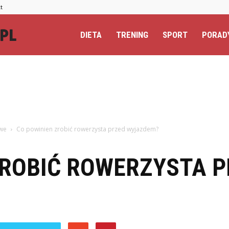
t
Totalextreme.pl
DIETA
TRENING
SPORT
PORAD
we
Co powinien zrobić rowerzysta przed wyjazdem?
ZROBIĆ ROWERZYSTA 