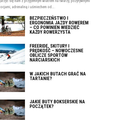
jarzyć się nam z przyjemnym wiatrem na twarzy, pozytywnymi
ocjami, adrenaliną i uśmiechem od...
BEZPIECZEŃSTWO I
ERGONOMIA JAZDY ROWEREM
– CO POWINIEN WIEDZIEĆ
KAŻDY ROWERZYSTA
FREERIDE, SKITURY I
PRĘDKOŚĆ – NOWOCZESNE
OBLICZE SPORTÓW
NARCIARSKICH
W JAKICH BUTACH GRAĆ NA
TARTANIE?
JAKIE BUTY BOKSERSKIE NA
POCZĄTEK?