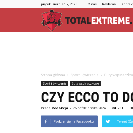
piątek, sierpień 7, 2026
O nas
Reklama
Kontak
Strona główna
Sport i ćwiczenia
Buty wspinaczk
Sport i ćwiczenia
Buty wspinaczkowe
CZY ECCO TO D
Przez
Redakcja
-
26 października 2024
281
Podziel się na Facebooku
Tweet (Ćw