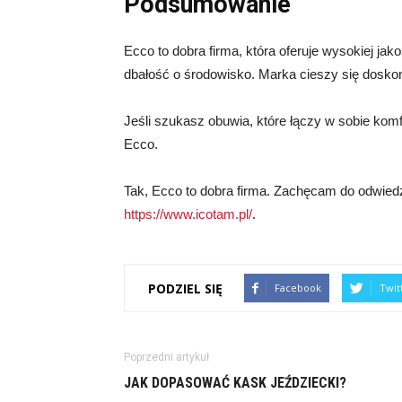
Podsumowanie
Ecco to dobra firma, która oferuje wysokiej jak
dbałość o środowisko. Marka cieszy się doskona
Jeśli szukasz obuwia, które łączy w sobie komf
Ecco.
Tak, Ecco to dobra firma. Zachęcam do odwiedz
https://www.icotam.pl/
.
PODZIEL SIĘ
Facebook
Twit
Poprzedni artykuł
JAK DOPASOWAĆ KASK JEŹDZIECKI?