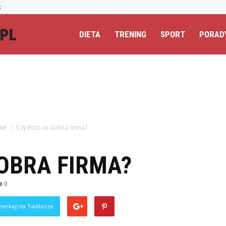
t
Totalextreme.pl
DIETA
TRENING
SPORT
PORAD
owe
Czy Ecco to dobra firma?
OBRA FIRMA?
0
ierkaj) na Twitterze