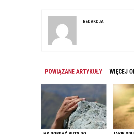
REDAKCJA
POWIĄZANE ARTYKUŁY
WIĘCEJ O
JAK DOBRAĆ BUTY DO
JAKIE DRU