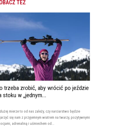
OBACZ TEŻ
o trzeba zrobić, aby wrócić po jeździe
a stoku w „jednym...
dużej mierze to od nas zależy, czy narciarstwo będzie
jarzyć się nam z przyjemnym wiatrem na twarzy, pozytywnymi
ocjami, adrenaliną i uśmiechem od...