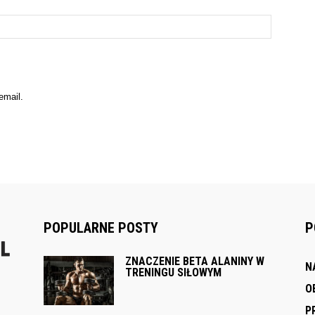
email.
POPULARNE POSTY
P
ZNACZENIE BETA ALANINY W
N
TRENINGU SIŁOWYM
O
P