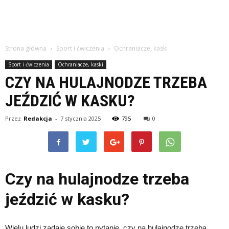
Strona główna
Sport i ćwiczenia
Ochraniacze, kaski
Sport i ćwiczenia
Ochraniacze, kaski
CZY NA HULAJNODZE TRZEBA
JEŹDZIĆ W KASKU?
Przez
Redakcja
-
7 stycznia 2025
795
0
Czy na hulajnodze trzeba
jeździć w kasku?
Wielu ludzi zadaje sobie to pytanie, czy na hulajnodze trzeba