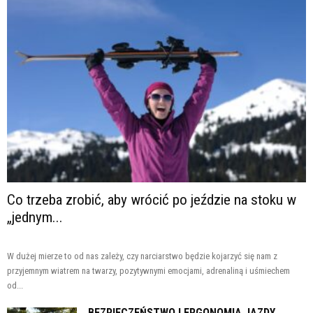
Co trzeba zrobić, aby wrócić po jeździe na stoku w
„jednym...
W dużej mierze to od nas zależy, czy narciarstwo będzie kojarzyć się nam z
przyjemnym wiatrem na twarzy, pozytywnymi emocjami, adrenaliną i uśmiechem
od...
BEZPIECZEŃSTWO I ERGONOMIA JAZDY