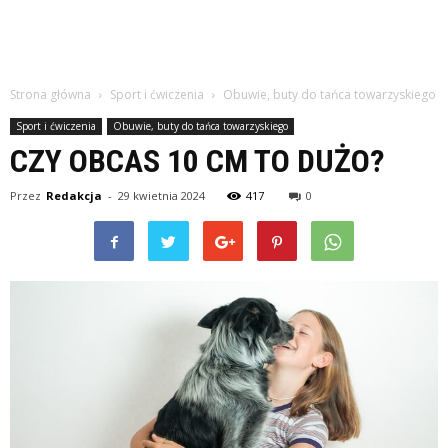
Strona główna
Sport i ćwiczenia
Obuwie, buty do tańca towarzyskiego
Sport i ćwiczenia
Obuwie, buty do tańca towarzyskiego
CZY OBCAS 10 CM TO DUŻO?
Przez
Redakcja
-
29 kwietnia 2024
417
0