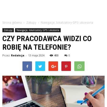
Strona główna
Zakupy
Nawigacje, lokalizatory GPS i akcesoria
Zakupy
Nawigacje, lokalizatory GPS i akcesoria
CZY PRACODAWCA WIDZI CO
ROBIĘ NA TELEFONIE?
Przez
Redakcja
-
13 maja 2024
400
0