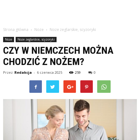
Strona główna
Noże
Noże żeglarskie, scyzoryki
Noże
Noże żeglarskie, scyzoryki
CZY W NIEMCZECH MOŻNA
CHODZIĆ Z NOŻEM?
Przez
Redakcja
-
6 czerwca 2025
259
0