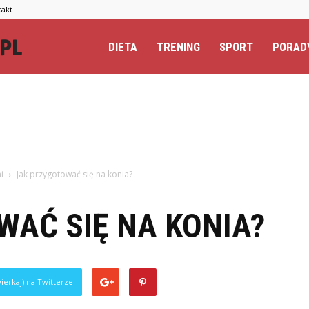
takt
Totalextreme.pl
DIETA
TRENING
SPORT
PORAD
i
Jak przygotować się na konia?
WAĆ SIĘ NA KONIA?
ierkaj) na Twitterze