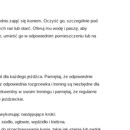
dnio zająć się koniem. Oczyść go, szczególnie pod
ch ran lub otarć. Oferuj mu wodę i paszę, aby
ne, umieść go w odpowiednim pomieszczeniu lub na
t dla każdego jeźdźca. Pamiętaj, że odpowiednie
z odpowiednia rozgrzewka i trening są niezbędne dla
kwentny w swoim treningu i pamiętaj, że regularne
 jeździeckie.
 wykonując następujące kroki:
iodło, ogłowie, wędzidło i kiełzna.
 do przechowywania konia, takie jak stajnia lub padok.