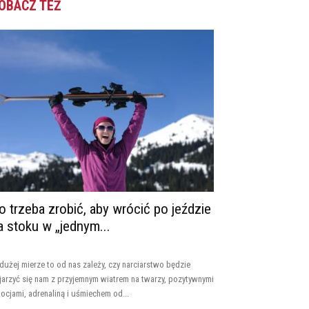
OBACZ TEŻ
o trzeba zrobić, aby wrócić po jeździe
a stoku w „jednym...
dużej mierze to od nas zależy, czy narciarstwo będzie
jarzyć się nam z przyjemnym wiatrem na twarzy, pozytywnymi
ocjami, adrenaliną i uśmiechem od...