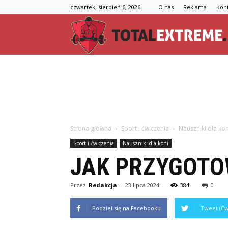
czwartek, sierpień 6, 2026
O nas
Reklama
Kon
Strona główna
Sport i ćwiczenia
Nauszniki dla kon
Sport i ćwiczenia
Nauszniki dla koni
JAK PRZYGOTO
Przez
Redakcja
-
23 lipca 2024
384
0
Podziel się na Facebooku
Tweet (Ćw