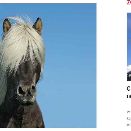
Z
C
n
W 
ko
em