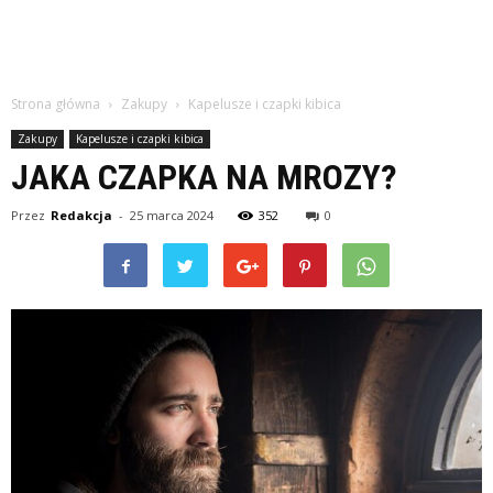
Strona główna
Zakupy
Kapelusze i czapki kibica
Zakupy
Kapelusze i czapki kibica
JAKA CZAPKA NA MROZY?
Przez
Redakcja
-
25 marca 2024
352
0