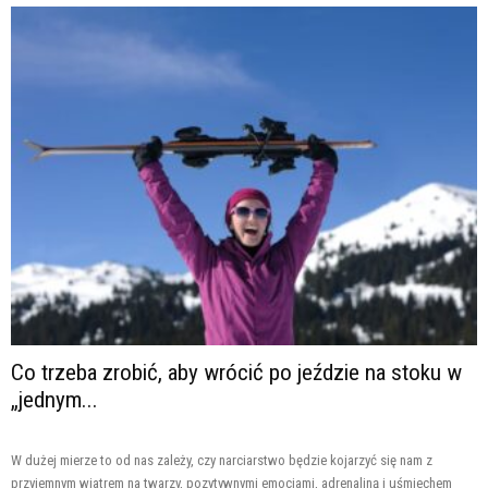
Co trzeba zrobić, aby wrócić po jeździe na stoku w
„jednym...
W dużej mierze to od nas zależy, czy narciarstwo będzie kojarzyć się nam z
przyjemnym wiatrem na twarzy, pozytywnymi emocjami, adrenaliną i uśmiechem