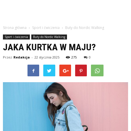
Strona główna
Sport i ćwiczenia
Buty do Nordic Walking
Sport i ćwiczenia
Buty do Nordic Walking
JAKA KURTKA W MAJU?
Przez
Redakcja
-
22 stycznia 2025
275
0