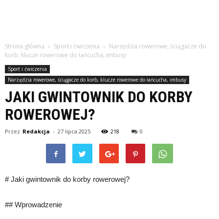
Strona główna
Sport i ćwiczenia
Narzędzia rowerowe, ściągacze do
korb, klucze rowerowe do łańcucha, imbusy
Sport i ćwiczenia
Narzędzia rowerowe, ściągacze do korb, klucze rowerowe do łańcucha, imbusy
JAKI GWINTOWNIK DO KORBY
ROWEROWEJ?
Przez
Redakcja
-
27 lipca 2025
218
0
# Jaki gwintownik do korby rowerowej?
## Wprowadzenie