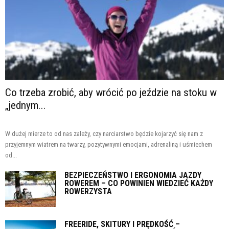
Co trzeba zrobić, aby wrócić po jeździe na stoku w
„jednym...
W dużej mierze to od nas zależy, czy narciarstwo będzie kojarzyć się nam z
przyjemnym wiatrem na twarzy, pozytywnymi emocjami, adrenaliną i uśmiechem
od...
BEZPIECZEŃSTWO I ERGONOMIA JAZDY
ROWEREM – CO POWINIEN WIEDZIEĆ KAŻDY
ROWERZYSTA
FREERIDE, SKITURY I PRĘDKOŚĆ –