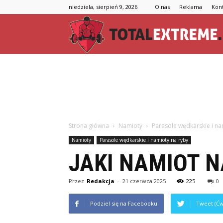
niedziela, sierpień 9, 2026
O nas
Reklama
Kon
Strona główna
Namioty
Parasole wędkarskie i na
Namioty
Parasole wędkarskie i namioty na ryby
JAKI NAMIOT N
Przez
Redakcja
-
21 czerwca 2025
225
0
Podziel się na Facebooku
Tweet (Ćw