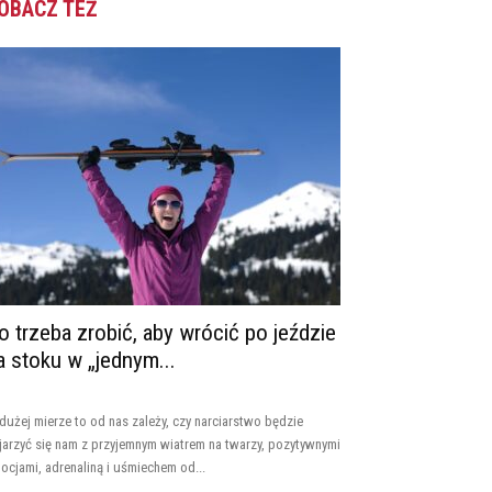
OBACZ TEŻ
o trzeba zrobić, aby wrócić po jeździe
a stoku w „jednym...
dużej mierze to od nas zależy, czy narciarstwo będzie
jarzyć się nam z przyjemnym wiatrem na twarzy, pozytywnymi
ocjami, adrenaliną i uśmiechem od...