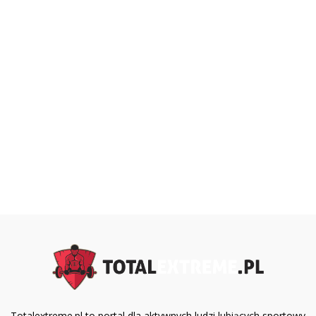
Totalextreme.pl to portal dla aktywnych ludzi lubiących sportowy