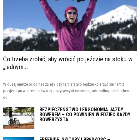
Co trzeba zrobić, aby wrócić po jeździe na stoku w
„jednym...
W dużej mierze to od nas zależy, czy narciarstwo będzie kojarzyć się nam z
przyjemnym wiatrem na twarzy, pozytywnymi emocjami, adrenaliną i uśmiechem
od...
BEZPIECZEŃSTWO I ERGONOMIA JAZDY
ROWEREM – CO POWINIEN WIEDZIEĆ KAŻDY
ROWERZYSTA
FREERIDE, SKITURY I PRĘDKOŚĆ –