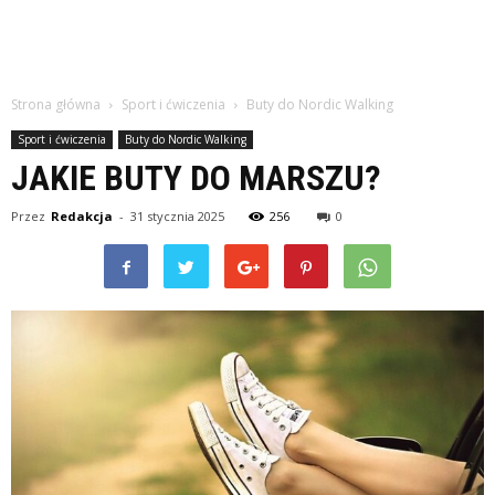
Strona główna
Sport i ćwiczenia
Buty do Nordic Walking
Sport i ćwiczenia
Buty do Nordic Walking
JAKIE BUTY DO MARSZU?
Przez
Redakcja
-
31 stycznia 2025
256
0