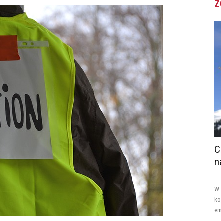
Z
C
n
W 
ko
em