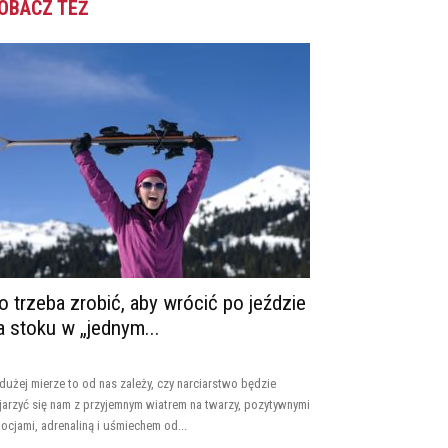
OBACZ TEŻ
o trzeba zrobić, aby wrócić po jeździe
a stoku w „jednym...
dużej mierze to od nas zależy, czy narciarstwo będzie
jarzyć się nam z przyjemnym wiatrem na twarzy, pozytywnymi
ocjami, adrenaliną i uśmiechem od...