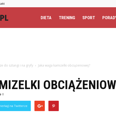
takt
Totalextreme.pl
DIETA
TRENING
SPORT
PORAD
ze do sztangi i na gryfy
Jaka waga kamizelki obciążeniowej?
MIZELKI OBCIĄŻENIOW
0
ierkaj) na Twitterze