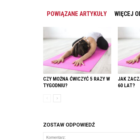
POWIĄZANE ARTYKUŁY
WIĘCEJ O
CZY MOŻNA ĆWICZYĆ 5 RAZY W
JAK ZACZ
TYGODNIU?
60 LAT?
ZOSTAW ODPOWIEDŹ