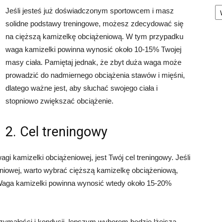
Ka
Jeśli jesteś już doświadczonym sportowcem i masz
solidne podstawy treningowe, możesz zdecydować się
na cięższą kamizelkę obciążeniową. W tym przypadku
waga kamizelki powinna wynosić około 10-15% Twojej
masy ciała. Pamiętaj jednak, że zbyt duża waga może
prowadzić do nadmiernego obciążenia stawów i mięśni,
dlatego ważne jest, aby słuchać swojego ciała i
stopniowo zwiększać obciążenie.
2. Cel treningowy
i kamizelki obciążeniowej, jest Twój cel treningowy. Jeśli
śniowej, warto wybrać cięższą kamizelkę obciążeniową,
 Waga kamizelki powinna wynosić wtedy około 15-20%
zymałości i kondycji, lepszym wyborem będzie lżejsza