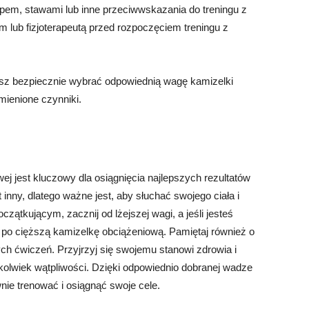
upem, stawami lub inne przeciwwskazania do treningu z
m lub fizjoterapeutą przed rozpoczęciem treningu z
żesz bezpiecznie wybrać odpowiednią wagę kamizelki
mienione czynniki.
j jest kluczowy dla osiągnięcia najlepszych rezultatów
inny, dlatego ważne jest, aby słuchać swojego ciała i
czątkującym, zacznij od lżejszej wagi, a jeśli jesteś
o cięższą kamizelkę obciążeniową. Pamiętaj również o
h ćwiczeń. Przyjrzyj się swojemu stanowi zdrowia i
kiekolwiek wątpliwości. Dzięki odpowiednio dobranej wadze
nie trenować i osiągnąć swoje cele.