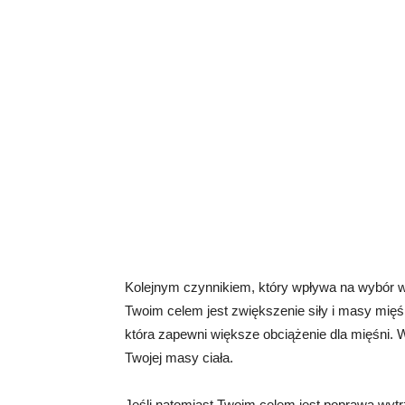
Kolejnym czynnikiem, który wpływa na wybór wag
Twoim celem jest zwiększenie siły i masy mię
która zapewni większe obciążenie dla mięśni.
Twojej masy ciała.
Jeśli natomiast Twoim celem jest poprawa wytr