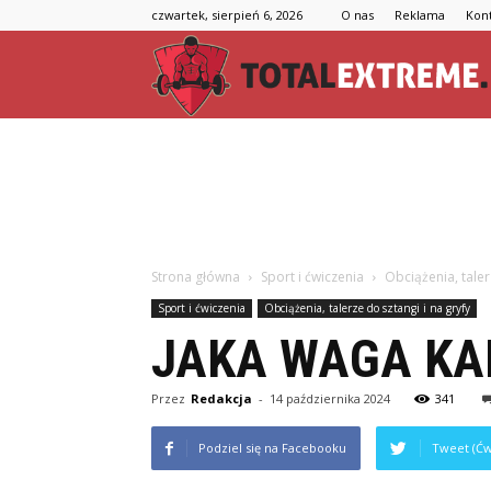
czwartek, sierpień 6, 2026
O nas
Reklama
Kon
Strona główna
Sport i ćwiczenia
Obciążenia, taler
Sport i ćwiczenia
Obciążenia, talerze do sztangi i na gryfy
JAKA WAGA KA
Przez
Redakcja
-
14 października 2024
341
Podziel się na Facebooku
Tweet (Ćw